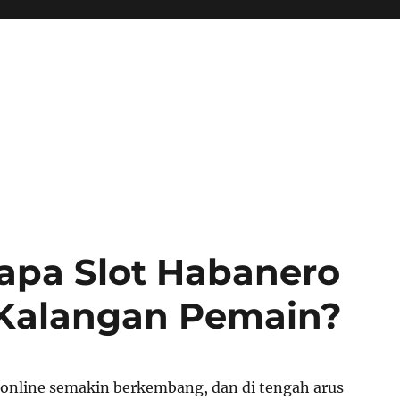
apa Slot Habanero
 Kalangan Pemain?
 online semakin berkembang, dan di tengah arus