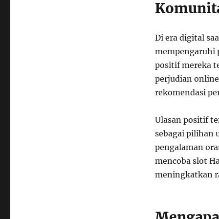
Komunita
Di era digital s
mempengaruhi p
positif mereka 
perjudian online 
rekomendasi pe
Ulasan positif 
sebagai pilihan
pengalaman orang
mencoba slot Ha
meningkatkan r
Mengapa