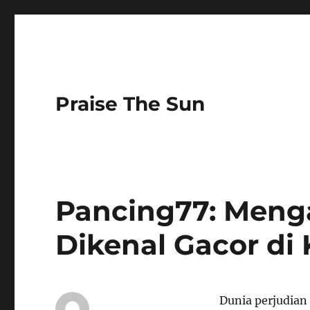
Praise The Sun
Pancing77: Meng
Dikenal Gacor di
Dunia perjudian