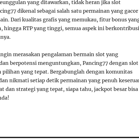
eunggulan yang ditawarkan, tidak heran jika slot
cing77 dikenal sebagai salah satu permainan yang gacor
ain. Dari kualitas grafis yang memukau, fitur bonus yan
hingga RTP yang tinggi, semua aspek ini berkontribus
snya.
ingin merasakan pengalaman bermain slot yang
an berpotensi menguntungkan, Pancing77 dengan slot
 pilihan yang tepat. Bergabunglah dengan komunitas
dan nikmati setiap detik permainan yang penuh keserua
dan strategi yang tepat, siapa tahu, jackpot besar bisa
nda!