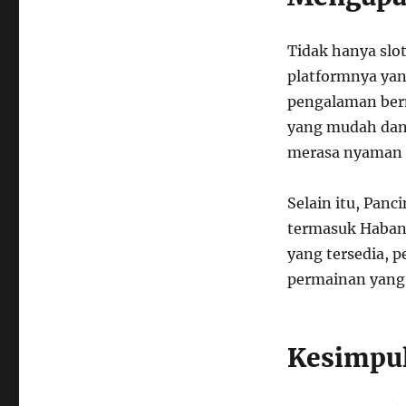
Tidak hanya slo
platformnya ya
pengalaman ber
yang mudah dan
merasa nyaman 
Selain itu, Pan
termasuk Habane
yang tersedia, 
permainan yang
Kesimpu