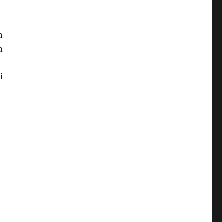
n
n
i