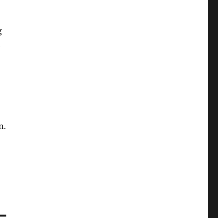
g
i
n.