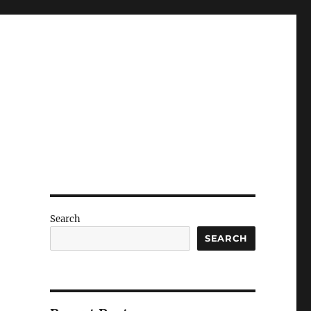
Search
SEARCH