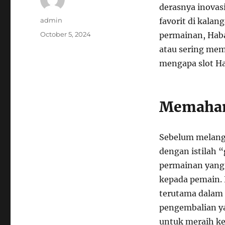
derasnya inovas
Author
admin
favorit di kalan
Posted
October 5, 2024
permainan, Haba
on
atau sering mem
mengapa slot Ha
Memaham
Sebelum melangk
dengan istilah 
permainan yang
kepada pemain. I
terutama dalam 
pengembalian ya
untuk meraih k