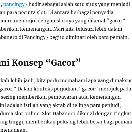
i,
pancing77
hadir sebagai salah satu situs yang menjadi
gan para pecinta slot. Di antara berbagai penyedia
nero menonjol dengan slotnya yang dikenal “gacor”
berikan kemenangan. Mari kita telusuri lebih dalam
banero di Pancing77 begitu diminati oleh para pemain.
i Konsep “Gacor”
ah lebih jauh, kita perlu memahami apa yang dimaksu
“gacor.” Dalam konteks perjudian, “gacor” merujuk pada
 sering memberikan pembayaran atau kemenangan
ni adalah istilah yang akrab di telinga para penjudi,
dunia slot online. Slot Habanero dikenal dengan tingkat
ng tinggi, memberikan peluang lebih besar bagi pemai
emenangan.