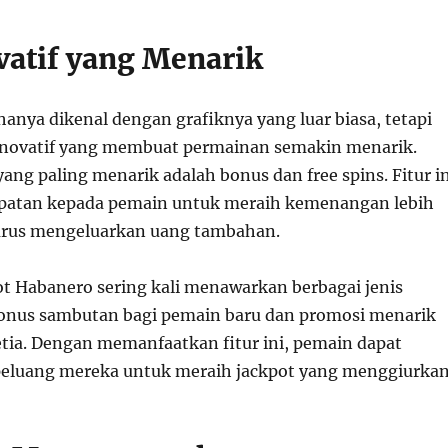
ovatif yang Menarik
anya dikenal dengan grafiknya yang luar biasa, tetapi
r inovatif yang membuat permainan semakin menarik.
 yang paling menarik adalah bonus dan free spins. Fitur i
atan kepada pemain untuk meraih kemenangan lebih
arus mengeluarkan uang tambahan.
lot Habanero sering kali menawarkan berbagai jenis
bonus sambutan bagi pemain baru dan promosi menarik
tia. Dengan memanfaatkan fitur ini, pemain dapat
eluang mereka untuk meraih jackpot yang menggiurkan