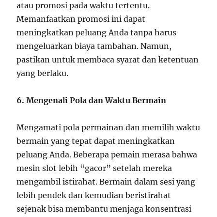
atau promosi pada waktu tertentu.
Memanfaatkan promosi ini dapat
meningkatkan peluang Anda tanpa harus
mengeluarkan biaya tambahan.
Namun,
pastikan untuk membaca syarat dan ketentuan
yang berlaku.
6. Mengenali Pola dan Waktu Bermain
Mengamati pola permainan dan memilih waktu
bermain yang tepat dapat meningkatkan
peluang Anda.
Beberapa pemain merasa bahwa
mesin slot lebih “gacor” setelah mereka
mengambil istirahat.
Bermain dalam sesi yang
lebih pendek dan kemudian beristirahat
sejenak bisa membantu menjaga konsentrasi