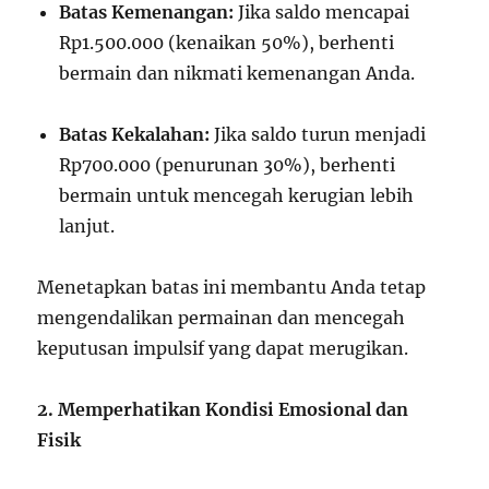
Batas Kemenangan:
Jika saldo mencapai
Rp1.500.000 (kenaikan 50%), berhenti
bermain dan nikmati kemenangan Anda.
Batas Kekalahan:
Jika saldo turun menjadi
Rp700.000 (penurunan 30%), berhenti
bermain untuk mencegah kerugian lebih
lanjut.
Menetapkan batas ini membantu Anda tetap
mengendalikan permainan dan mencegah
keputusan impulsif yang dapat merugikan.
2. Memperhatikan Kondisi Emosional dan
Fisik