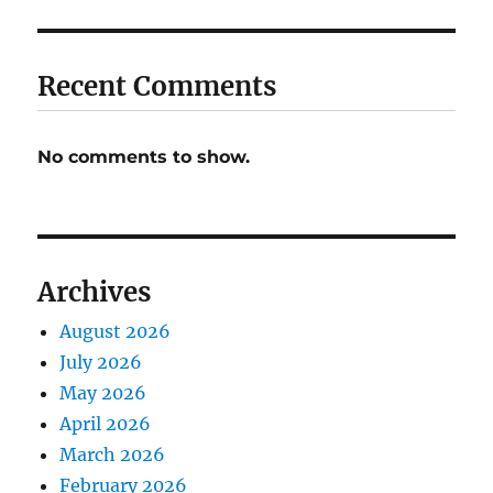
Recent Comments
No comments to show.
Archives
August 2026
July 2026
May 2026
April 2026
March 2026
February 2026