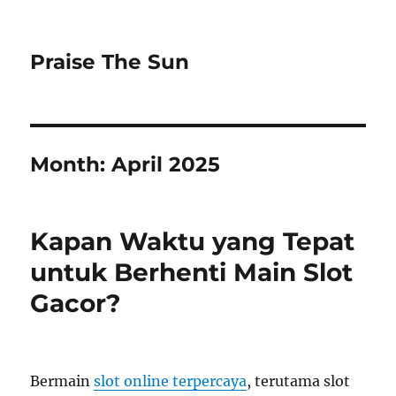
Praise The Sun
Month:
April 2025
Kapan Waktu yang Tepat
untuk Berhenti Main Slot
Gacor?
Bermain
slot online terpercaya
, terutama slot