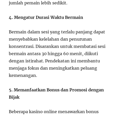
jumlah pemain lebih sedikit.
​
4. Mengatur Durasi Waktu Bermain
Bermain dalam sesi yang terlalu panjang dapat
menyebabkan kelelahan dan penurunan
konsentrasi.
Disarankan untuk membatasi sesi
bermain antara 30 hingga 60 menit, diikuti
dengan istirahat.
Pendekatan ini membantu
menjaga fokus dan meningkatkan peluang
kemenangan.
5. Memanfaatkan Bonus dan Promosi dengan
Bijak
Beberapa kasino online menawarkan bonus