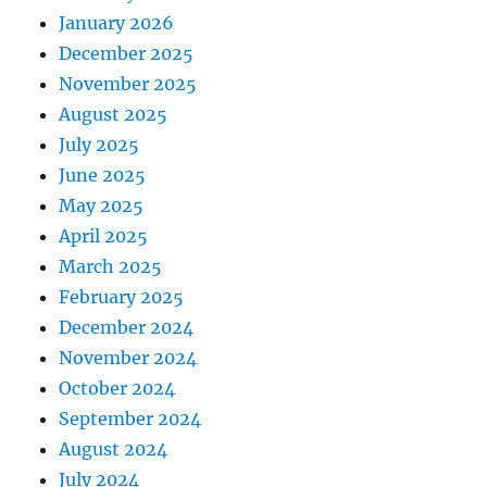
January 2026
December 2025
November 2025
August 2025
July 2025
June 2025
May 2025
April 2025
March 2025
February 2025
December 2024
November 2024
October 2024
September 2024
August 2024
July 2024