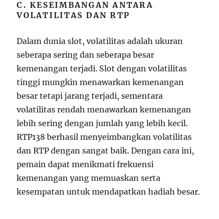
C. KESEIMBANGAN ANTARA
VOLATILITAS DAN RTP
Dalam dunia slot, volatilitas adalah ukuran
seberapa sering dan seberapa besar
kemenangan terjadi. Slot dengan volatilitas
tinggi mungkin menawarkan kemenangan
besar tetapi jarang terjadi, sementara
volatilitas rendah menawarkan kemenangan
lebih sering dengan jumlah yang lebih kecil.
RTP138 berhasil menyeimbangkan volatilitas
dan RTP dengan sangat baik. Dengan cara ini,
pemain dapat menikmati frekuensi
kemenangan yang memuaskan serta
kesempatan untuk mendapatkan hadiah besar.