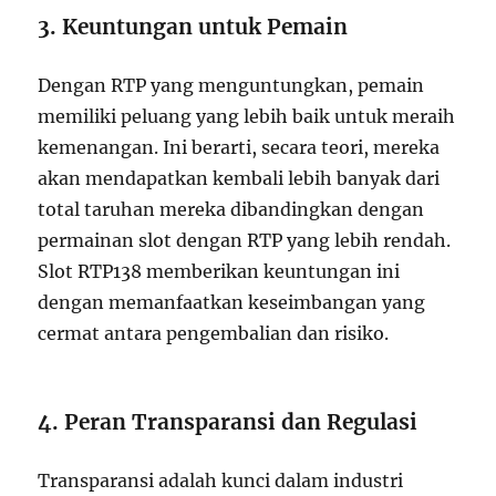
3. Keuntungan untuk Pemain
Dengan RTP yang menguntungkan, pemain
memiliki peluang yang lebih baik untuk meraih
kemenangan. Ini berarti, secara teori, mereka
akan mendapatkan kembali lebih banyak dari
total taruhan mereka dibandingkan dengan
permainan slot dengan RTP yang lebih rendah.
Slot RTP138 memberikan keuntungan ini
dengan memanfaatkan keseimbangan yang
cermat antara pengembalian dan risiko.
4. Peran Transparansi dan Regulasi
Transparansi adalah kunci dalam industri