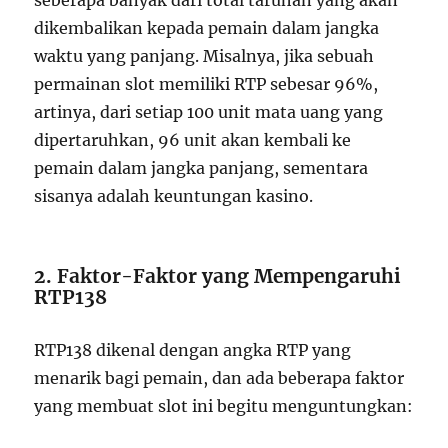
seberapa banyak dari total taruhan yang akan
dikembalikan kepada pemain dalam jangka
waktu yang panjang. Misalnya, jika sebuah
permainan slot memiliki RTP sebesar 96%,
artinya, dari setiap 100 unit mata uang yang
dipertaruhkan, 96 unit akan kembali ke
pemain dalam jangka panjang, sementara
sisanya adalah keuntungan kasino.
2. Faktor-Faktor yang Mempengaruhi
RTP138
RTP138 dikenal dengan angka RTP yang
menarik bagi pemain, dan ada beberapa faktor
yang membuat slot ini begitu menguntungkan: