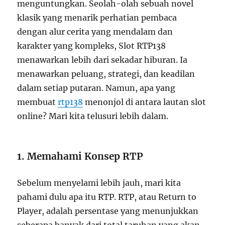
menguntungkan. Seolah-olah sebuah novel
klasik yang menarik perhatian pembaca
dengan alur cerita yang mendalam dan
karakter yang kompleks, Slot RTP138
menawarkan lebih dari sekadar hiburan. Ia
menawarkan peluang, strategi, dan keadilan
dalam setiap putaran. Namun, apa yang
membuat
rtp138
menonjol di antara lautan slot
online? Mari kita telusuri lebih dalam.
1. Memahami Konsep RTP
Sebelum menyelami lebih jauh, mari kita
pahami dulu apa itu RTP. RTP, atau Return to
Player, adalah persentase yang menunjukkan