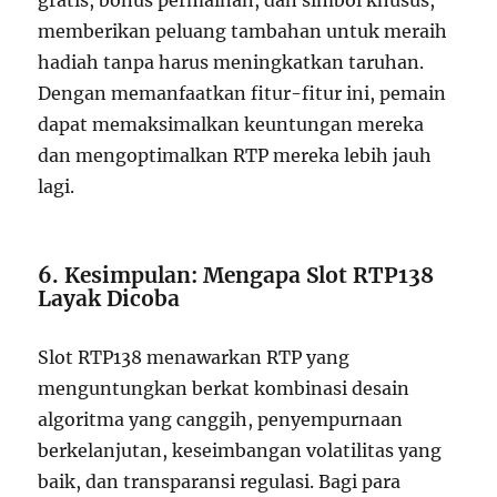
gratis, bonus permainan, dan simbol khusus,
memberikan peluang tambahan untuk meraih
hadiah tanpa harus meningkatkan taruhan.
Dengan memanfaatkan fitur-fitur ini, pemain
dapat memaksimalkan keuntungan mereka
dan mengoptimalkan RTP mereka lebih jauh
lagi.
6. Kesimpulan: Mengapa Slot RTP138
Layak Dicoba
Slot RTP138 menawarkan RTP yang
menguntungkan berkat kombinasi desain
algoritma yang canggih, penyempurnaan
berkelanjutan, keseimbangan volatilitas yang
baik, dan transparansi regulasi. Bagi para