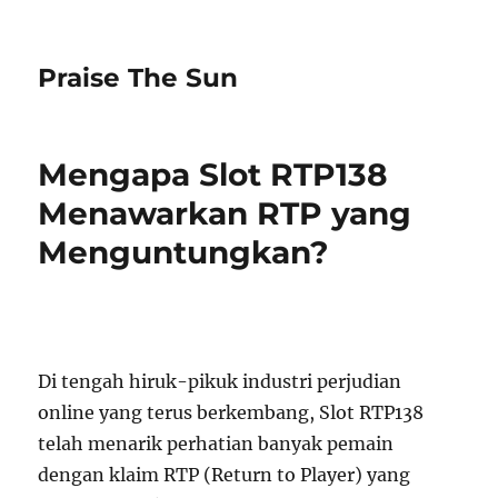
Praise The Sun
Mengapa Slot RTP138
Menawarkan RTP yang
Menguntungkan?
Di tengah hiruk-pikuk industri perjudian
online yang terus berkembang, Slot RTP138
telah menarik perhatian banyak pemain
dengan klaim RTP (Return to Player) yang