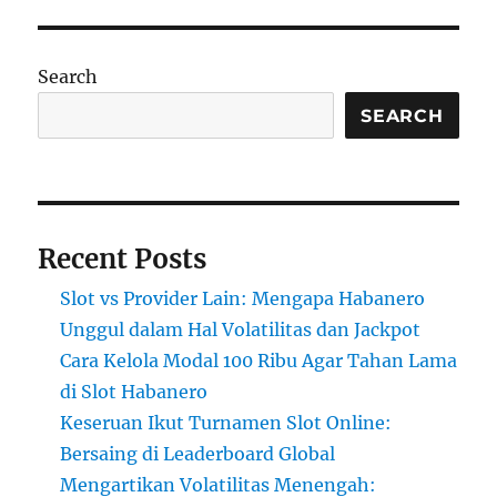
Search
SEARCH
Recent Posts
Slot vs Provider Lain: Mengapa Habanero
Unggul dalam Hal Volatilitas dan Jackpot
Cara Kelola Modal 100 Ribu Agar Tahan Lama
di Slot Habanero
Keseruan Ikut Turnamen Slot Online:
Bersaing di Leaderboard Global
Mengartikan Volatilitas Menengah: