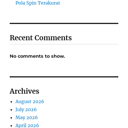
Pola Spin Terakurat
Recent Comments
No comments to show.
Archives
August 2026
July 2026
May 2026
April 2026