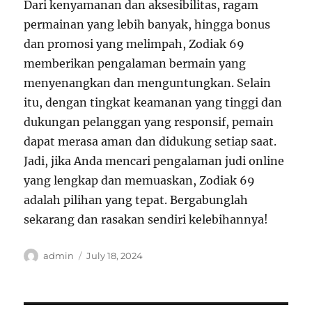
Dari kenyamanan dan aksesibilitas, ragam
permainan yang lebih banyak, hingga bonus
dan promosi yang melimpah, Zodiak 69
memberikan pengalaman bermain yang
menyenangkan dan menguntungkan. Selain
itu, dengan tingkat keamanan yang tinggi dan
dukungan pelanggan yang responsif, pemain
dapat merasa aman dan didukung setiap saat.
Jadi, jika Anda mencari pengalaman judi online
yang lengkap dan memuaskan, Zodiak 69
adalah pilihan yang tepat. Bergabunglah
sekarang dan rasakan sendiri kelebihannya!
Author
Posted
admin
July 18, 2024
on