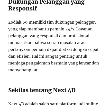
Dukungan Pelanggan yang
Responsif
Zodiak 69 memiliki tim dukungan pelanggan
yang siap membantu pemain 24/7. Layanan
pelanggan yang responsif dan profesional
memastikan bahwa setiap masalah atau
pertanyaan pemain dapat diatasi dengan cepat
dan efisien. Hal ini sangat penting untuk
menjaga pengalaman bermain yang lancar dan
menyenangkan.
Sekilas tentang Next 4D
Next 4D adalah salah satu platform judi online