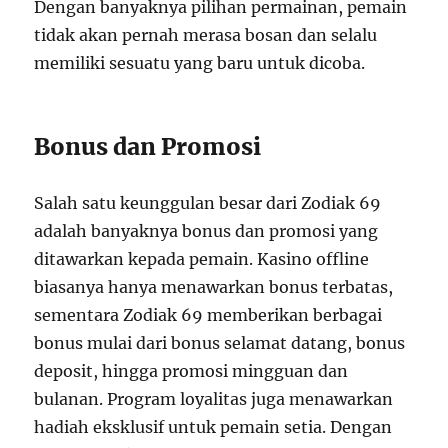
Dengan banyaknya pilihan permainan, pemain
tidak akan pernah merasa bosan dan selalu
memiliki sesuatu yang baru untuk dicoba.
Bonus dan Promosi
Salah satu keunggulan besar dari Zodiak 69
adalah banyaknya bonus dan promosi yang
ditawarkan kepada pemain. Kasino offline
biasanya hanya menawarkan bonus terbatas,
sementara Zodiak 69 memberikan berbagai
bonus mulai dari bonus selamat datang, bonus
deposit, hingga promosi mingguan dan
bulanan. Program loyalitas juga menawarkan
hadiah eksklusif untuk pemain setia. Dengan