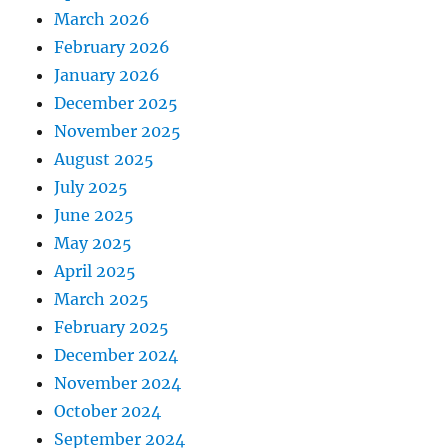
March 2026
February 2026
January 2026
December 2025
November 2025
August 2025
July 2025
June 2025
May 2025
April 2025
March 2025
February 2025
December 2024
November 2024
October 2024
September 2024