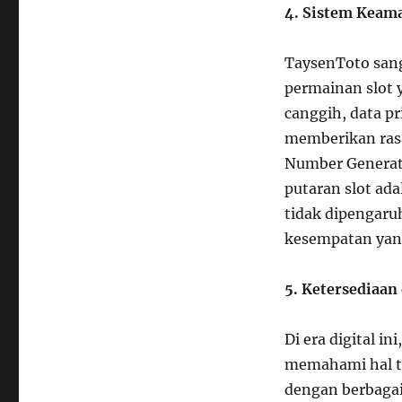
4. Sistem Keam
TaysenToto san
permainan slot 
canggih, data p
memberikan rasa
Number Generat
putaran slot ad
tidak dipengaru
kesempatan yang
5. Ketersediaan
Di era digital i
memahami hal t
dengan berbagai