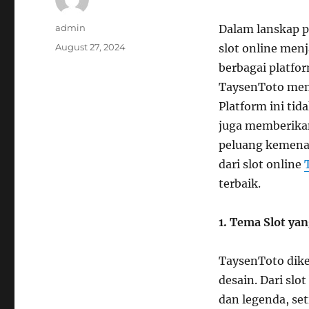
Author
admin
Dalam lanskap p
Posted
August 27, 2024
slot online menj
on
berbagai platf
TaysenToto meno
Platform ini ti
juga memberika
peluang kemenan
dari slot online
terbaik.
1. Tema Slot ya
TaysenToto dike
desain. Dari slo
dan legenda, s