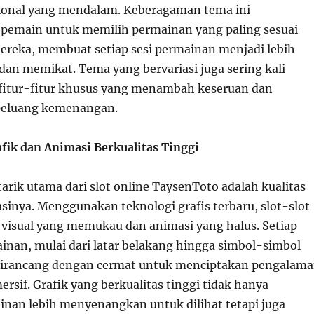
ional yang mendalam. Keberagaman tema ini
emain untuk memilih permainan yang paling sesuai
reka, membuat setiap sesi permainan menjadi lebih
n memikat. Tema yang bervariasi juga sering kali
 fitur-fitur khusus yang menambah keseruan dan
eluang kemenangan.
afik dan Animasi Berkualitas Tinggi
tarik utama dari slot online TaysenToto adalah kualitas
sinya. Menggunakan teknologi grafis terbaru, slot-slot
visual yang memukau dan animasi yang halus. Setiap
ainan, mulai dari latar belakang hingga simbol-simbol
 dirancang dengan cermat untuk menciptakan pengalam
rsif. Grafik yang berkualitas tinggi tidak hanya
an lebih menyenangkan untuk dilihat tetapi juga