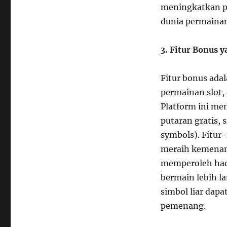
meningkatkan p
dunia permainan 
3. Fitur Bonus
Fitur bonus ada
permainan slot,
Platform ini me
putaran gratis, 
symbols). Fitur
meraih kemenan
memperoleh had
bermain lebih l
simbol liar dap
pemenang.