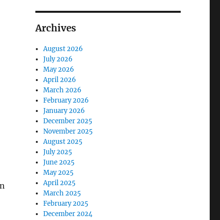
Archives
August 2026
July 2026
May 2026
April 2026
March 2026
February 2026
January 2026
December 2025
November 2025
August 2025
July 2025
June 2025
May 2025
April 2025
an
March 2025
February 2025
December 2024