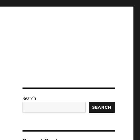
Search
SEARCH