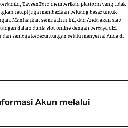
terjamin, TaysenToto memberikan platform yang tidak
gkan tetapi juga memberikan peluang besar untuk
an. Manfaatkan semua fitur ini, dan Anda akan siap
angan dalam dunia slot online dengan percaya diri.
 dan semoga keberuntungan selalu menyertai Anda di
formasi Akun melalui